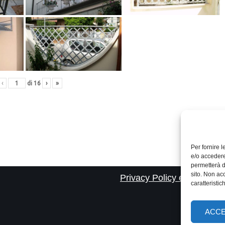
‹
di
16
›
»
Per fornire 
e/o accedere
permetterà d
sito. Non ac
Privacy Policy e cookie
caratteristic
ACCE