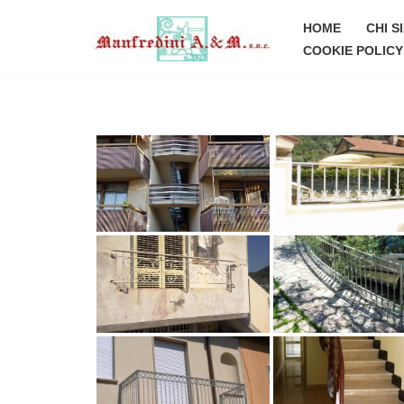
HOME
CHI S
Vai
COOKIE POLICY 
al
contenuto