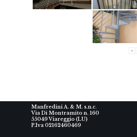
«
Manfredini A. & M. s.n.c.
Via Di Montramito n. 160
55049 Viareggio (LU)
P.Iva 02162460469